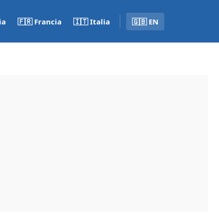
ia
🇫🇷 Francia
🇮🇹 Italia
🇬🇧 EN