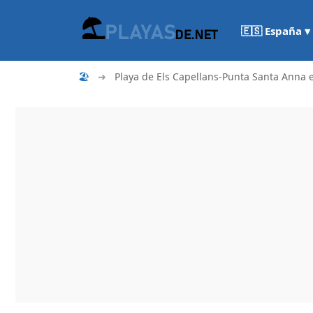
🇪🇸 España ▾
🏖
➜
Playa de Els Capellans-Punta Santa Anna e