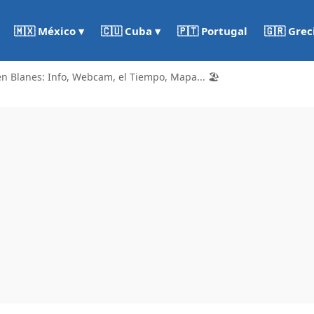
🇵🇹 Portugal
🇬🇷 Grec
🇲🇽 México ▾
🇨🇺 Cuba ▾
n Blanes: Info, Webcam, el Tiempo, Mapa... 🏖️