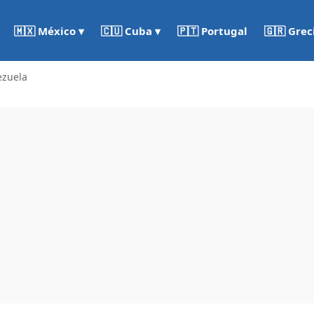
🇵🇹 Portugal
🇬🇷 Grec
🇲🇽 México ▾
🇨🇺 Cuba ▾
ezuela