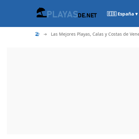
🇪🇸 España ▾
🏖
➜
Las Mejores Playas, Calas y Costas de Ven