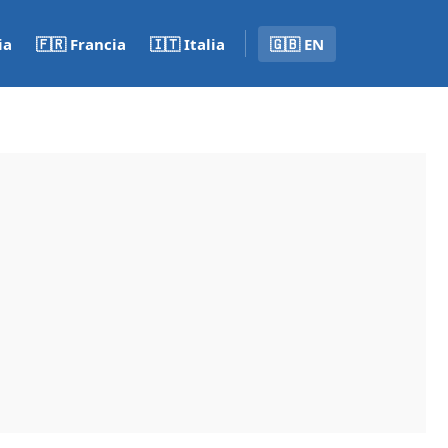
ia
🇫🇷 Francia
🇮🇹 Italia
🇬🇧 EN