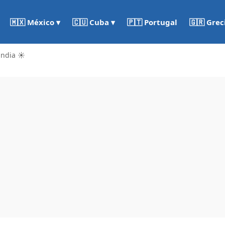
🇵🇹 Portugal
🇬🇷 Grec
🇲🇽 México ▾
🇨🇺 Cuba ▾
andia ☀️