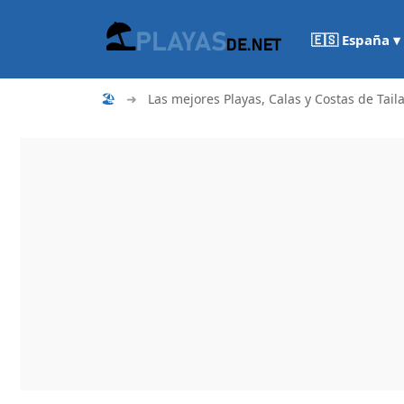
🇪🇸 España ▾
🏖
➜
Las mejores Playas, Calas y Costas de Tail