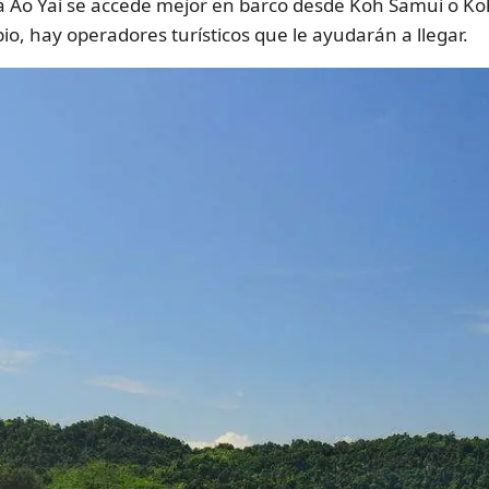
e La Ao Yai se accede mejor en barco desde Koh Samui o Ko
o, hay operadores turísticos que le ayudarán a llegar.