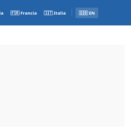
ia
🇫🇷 Francia
🇮🇹 Italia
🇬🇧 EN