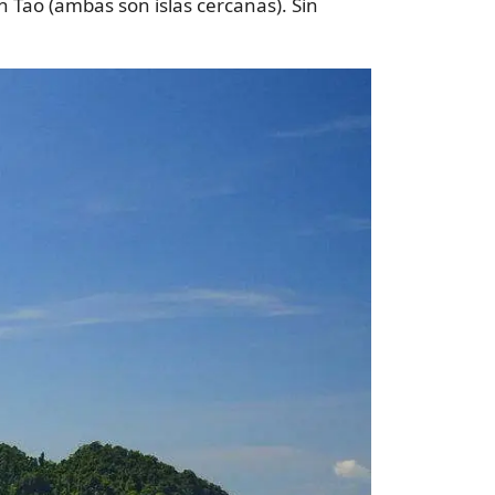
h Tao (ambas son islas cercanas). Sin