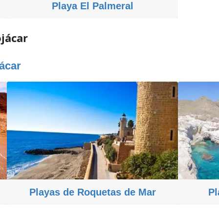
Playa El Palmeral
jácar
ácar
Playas de Roquetas de Mar
Pl