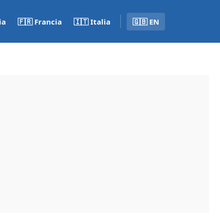
ia
🇫🇷 Francia
🇮🇹 Italia
🇬🇧 EN