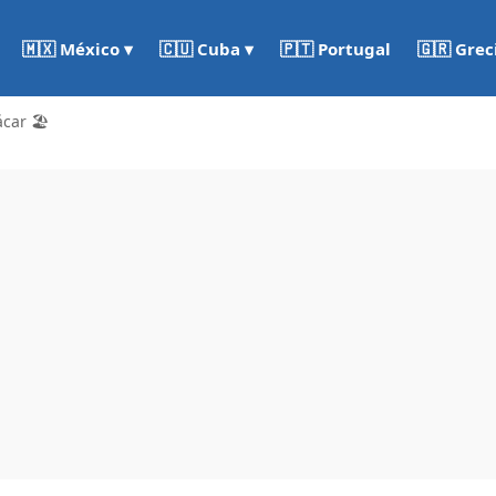
🇵🇹 Portugal
🇬🇷 Grec
🇲🇽 México ▾
🇨🇺 Cuba ▾
car 🏖️