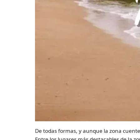
De todas formas, y aunque la zona cuente
Entre los lugares más destacables de la z