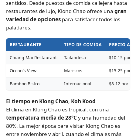
sentidos. Desde puestos de comida callejera hasta
restaurantes de lujo, Klong Chao ofrece una
gran
variedad de opciones
para satisfacer todos los
paladares.
RESTAURANTE
TIPO DE COMIDA
PRECIO AP
Chiang Mai Restaurant
Tailandesa
$10-15 por p
Ocean's View
Mariscos
$15-25 por p
Bamboo Bistro
Internacional
$8-12 por pe
El tiempo en Klong Chao, Koh Kood
El clima en Klong Chao es tropical, con una
temperatura media de 28°C
y una humedad del
80%. La mejor época para visitar Klong Chao es
entre noviembre y abril, cuando el clima es más