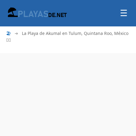
☰
🏖
➜
La Playa de Akumal en Tulum, Quintana Roo, México
🏄‍♂️