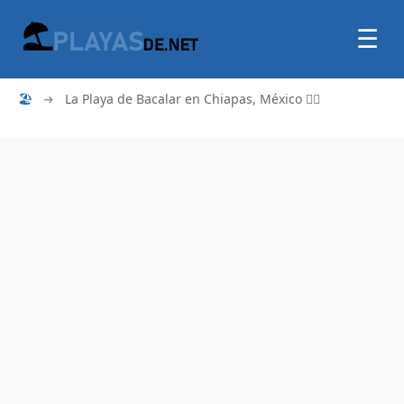
☰
🏖
➜
La Playa de Bacalar en Chiapas, México 🏄‍♂️