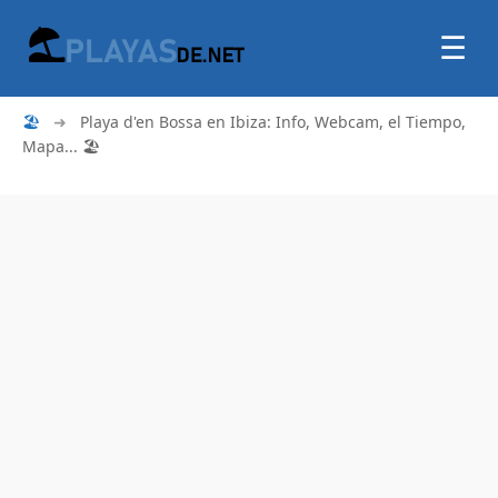
☰
🏖
➜
Playa d'en Bossa en Ibiza: Info, Webcam, el Tiempo,
Mapa... 🏖️