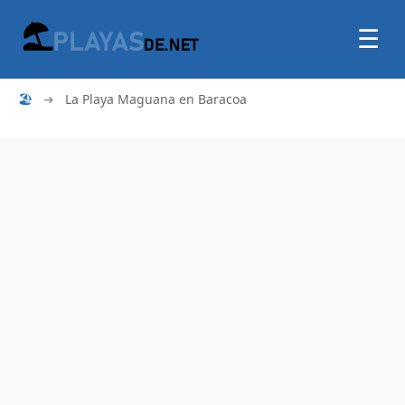
☰
🏖
➜
La Playa Maguana en Baracoa