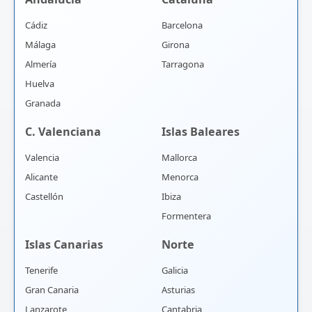
Cádiz
Barcelona
Málaga
Girona
Almería
Tarragona
Huelva
Granada
C. Valenciana
Islas Baleares
Valencia
Mallorca
Alicante
Menorca
Castellón
Ibiza
Formentera
Islas Canarias
Norte
Tenerife
Galicia
Gran Canaria
Asturias
Lanzarote
Cantabria