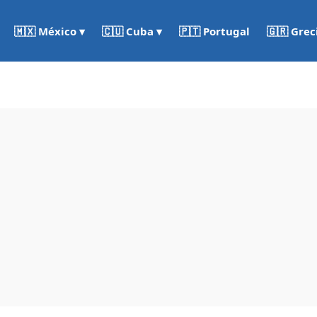
🇵🇹 Portugal
🇬🇷 Grec
🇲🇽 México ▾
🇨🇺 Cuba ▾