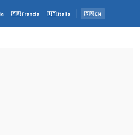
ia
🇫🇷 Francia
🇮🇹 Italia
🇬🇧 EN