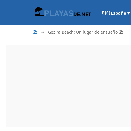
🇪🇸 España ▾
🏖
➜
Gezira Beach: Un lugar de ensueño 🏖️