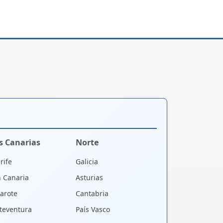
as Canarias
Norte
rife
Galicia
 Canaria
Asturias
arote
Cantabria
teventura
País Vasco