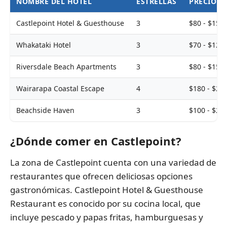
NOMBRE DEL HOTEL
ESTRELLAS
PRECIO 
Castlepoint Hotel & Guesthouse
3
$80 - $150
Whakataki Hotel
3
$70 - $120
Riversdale Beach Apartments
3
$80 - $150
Wairarapa Coastal Escape
4
$180 - $25
Beachside Haven
3
$100 - $20
¿Dónde comer en Castlepoint?
La zona de Castlepoint cuenta con una variedad de
restaurantes que ofrecen deliciosas opciones
gastronómicas. Castlepoint Hotel & Guesthouse
Restaurant es conocido por su cocina local, que
incluye pescado y papas fritas, hamburguesas y