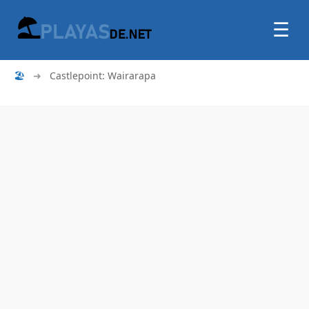
☰
🏖
➜
Castlepoint: Wairarapa