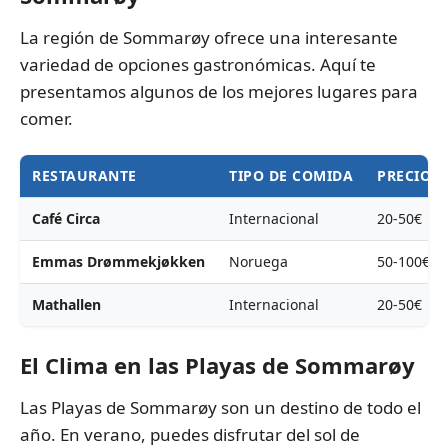
La región de Sommarøy ofrece una interesante
variedad de opciones gastronómicas. Aquí te
presentamos algunos de los mejores lugares para
comer.
RESTAURANTE
TIPO DE COMIDA
PRECIO 
Café Circa
Internacional
20-50€
Emmas Drømmekjøkken
Noruega
50-100€
Mathallen
Internacional
20-50€
El Clima en las Playas de Sommarøy
Las Playas de Sommarøy son un destino de todo el
año. En verano, puedes disfrutar del sol de