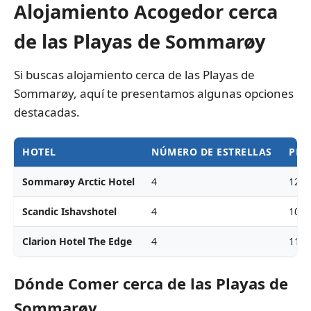
Alojamiento Acogedor cerca
de las Playas de Sommarøy
Si buscas alojamiento cerca de las Playas de
Sommarøy, aquí te presentamos algunas opciones
destacadas.
HOTEL
NÚMERO DE ESTRELLAS
PRE
Sommarøy Arctic Hotel
4
120-
Scandic Ishavshotel
4
100-
Clarion Hotel The Edge
4
110-
Dónde Comer cerca de las Playas de
Sommarøy