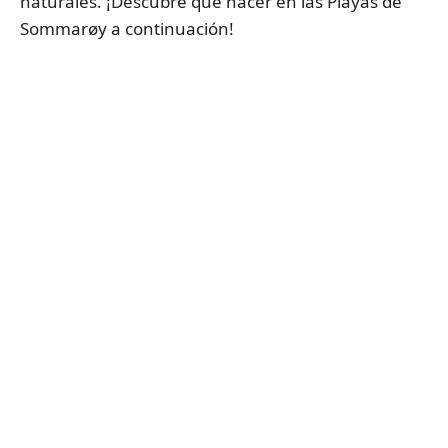
naturales. ¡Descubre qué hacer en las Playas de
Sommarøy a continuación!