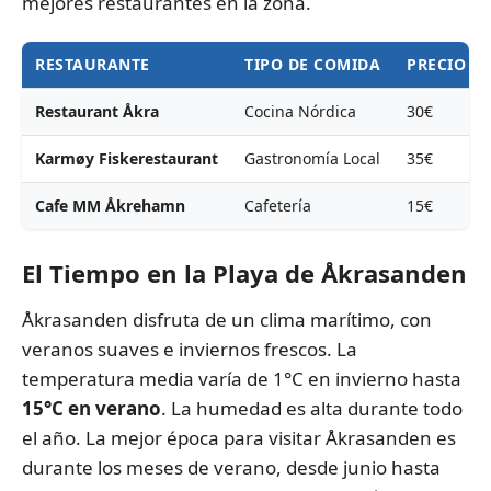
mejores restaurantes en la zona.
RESTAURANTE
TIPO DE COMIDA
PRECIO A
Restaurant Åkra
Cocina Nórdica
30€
Karmøy Fiskerestaurant
Gastronomía Local
35€
Cafe MM Åkrehamn
Cafetería
15€
El Tiempo en la Playa de Åkrasanden
Åkrasanden disfruta de un clima marítimo, con
veranos suaves e inviernos frescos. La
temperatura media varía de 1°C en invierno hasta
15°C en verano
. La humedad es alta durante todo
el año. La mejor época para visitar Åkrasanden es
durante los meses de verano, desde junio hasta