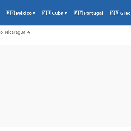
🇵🇹 Portugal
🇬🇷 Grec
🇲🇽 México ▾
🇨🇺 Cuba ▾
o, Nicaragua 🔥