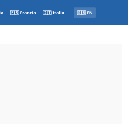
ia
🇫🇷 Francia
🇮🇹 Italia
🇬🇧 EN