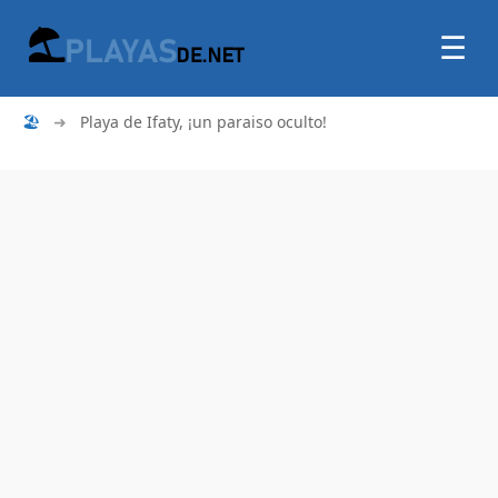
☰
🏖
➜
Playa de Ifaty, ¡un paraiso oculto!