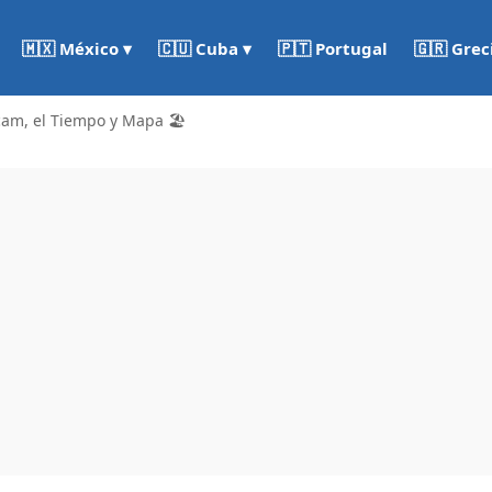
🇵🇹 Portugal
🇬🇷 Grec
🇲🇽 México ▾
🇨🇺 Cuba ▾
cam, el Tiempo y Mapa 🏖️