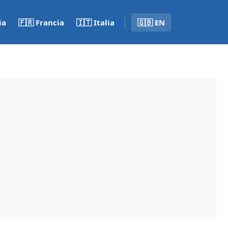
ia
🇫🇷 Francia
🇮🇹 Italia
🇬🇧 EN