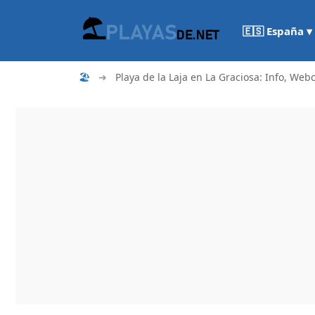
🇪🇸 España ▾
🏖
➜
Playa de la Laja en La Graciosa: Info, Web