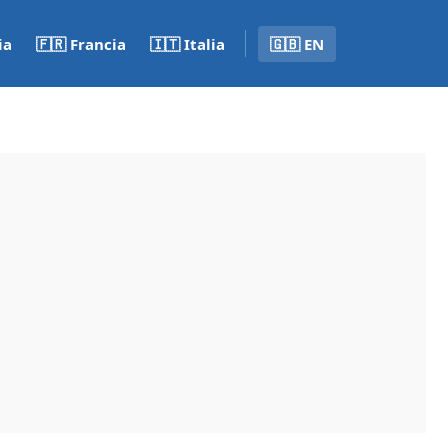
ia
🇫🇷 Francia
🇮🇹 Italia
🇬🇧 EN