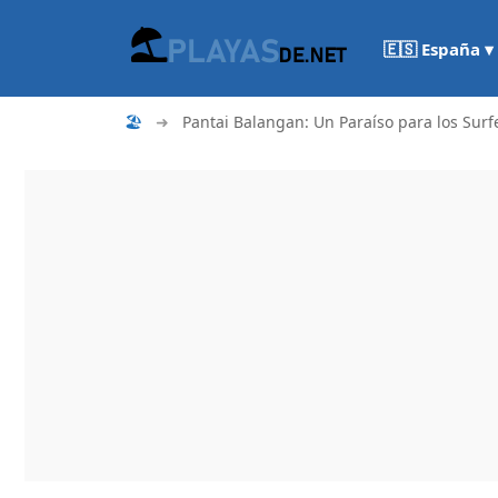
🇪🇸 España ▾
🏖
➜
Pantai Balangan: Un Paraíso para los Surfe