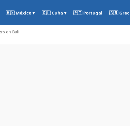
🇵🇹 Portugal
🇬🇷 Grec
🇲🇽 México ▾
🇨🇺 Cuba ▾
rs en Bali