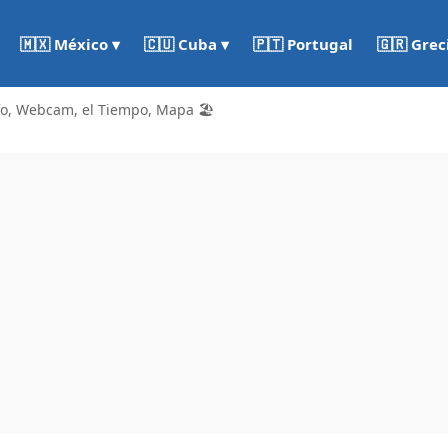
🇵🇹 Portugal
🇬🇷 Grec
🇲🇽 México ▾
🇨🇺 Cuba ▾
fo, Webcam, el Tiempo, Mapa 🏖️