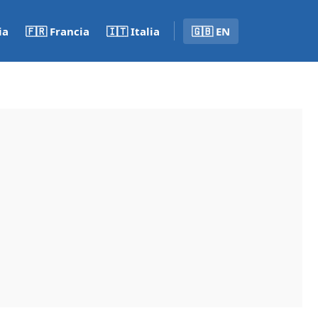
ia
🇫🇷 Francia
🇮🇹 Italia
🇬🇧 EN