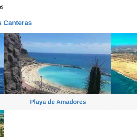
as
s Canteras
Playa de Amadores