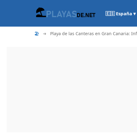
🇪🇸 España ▾
🏖
➜
Playa de las Canteras en Gran Canaria: In