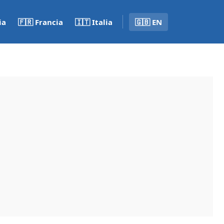
ia
🇫🇷 Francia
🇮🇹 Italia
🇬🇧 EN