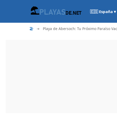
🇪🇸 España ▾
🏖
➜
Playa de Abersoch: Tu Próximo Paraíso Va