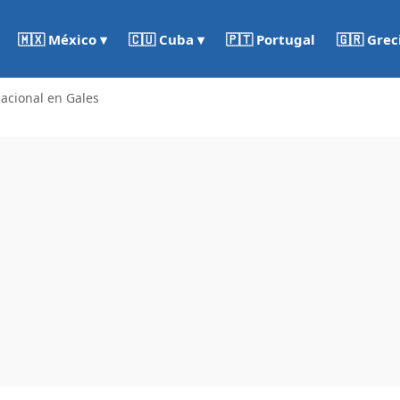
🇵🇹 Portugal
🇬🇷 Grec
🇲🇽 México ▾
🇨🇺 Cuba ▾
cacional en Gales