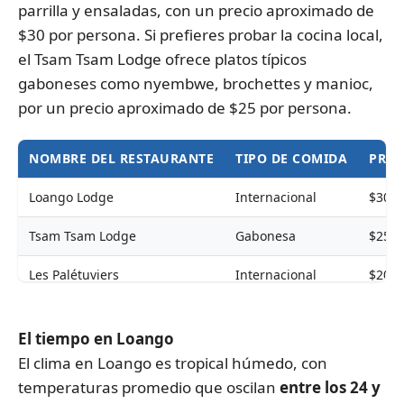
parrilla y ensaladas, con un precio aproximado de
$30 por persona. Si prefieres probar la cocina local,
el Tsam Tsam Lodge ofrece platos típicos
gaboneses como nyembwe, brochettes y manioc,
por un precio aproximado de $25 por persona.
NOMBRE DEL RESTAURANTE
TIPO DE COMIDA
PREC
Loango Lodge
Internacional
$30 p
Tsam Tsam Lodge
Gabonesa
$25 p
Les Palétuviers
Internacional
$20 p
El tiempo en Loango
El clima en Loango es tropical húmedo, con
temperaturas promedio que oscilan
entre los 24 y