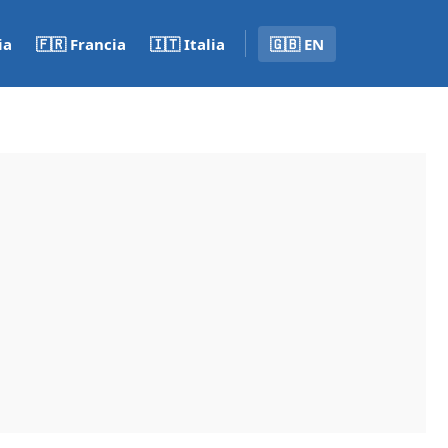
ia
🇫🇷 Francia
🇮🇹 Italia
🇬🇧 EN