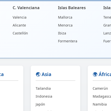
C. Valenciana
Islas Baleares
Isl
Valencia
Mallorca
Tene
Alicante
Menorca
Gran
Castellón
Ibiza
Lanz
Formentera
Fuer
ca
🌏 Asia
🌍 Áfric
Tailandia
Camerún
Indonesia
Madagasc
Japón
Namibia