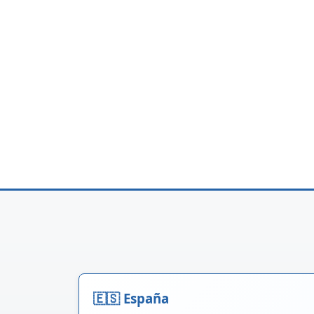
🇪🇸 España