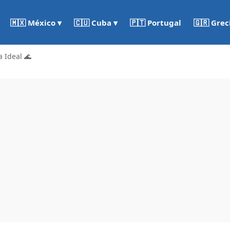
🇵🇹 Portugal
🇬🇷 Grec
🇲🇽 México ▾
🇨🇺 Cuba ▾
a Ideal 🌊