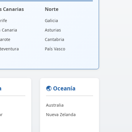
as Canarias
Norte
rife
Galicia
 Canaria
Asturias
arote
Cantabria
teventura
País Vasco
a
🌏 Oceanía
Australia
ar
Nueva Zelanda