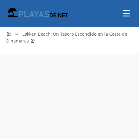
☰
🏖
➜
Løkken Beach: Un Tesoro Escondido en la Costa de
Dinamarca 🏖️