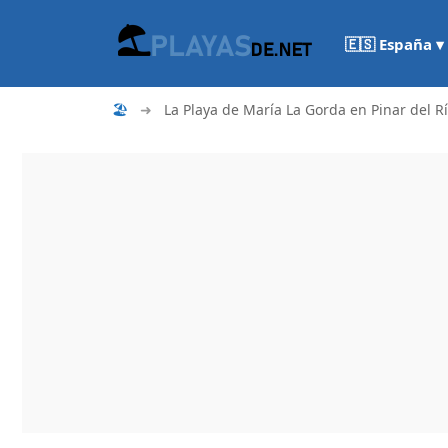
🇪🇸 España ▾
🏖
➜
La Playa de María La Gorda en Pinar del R