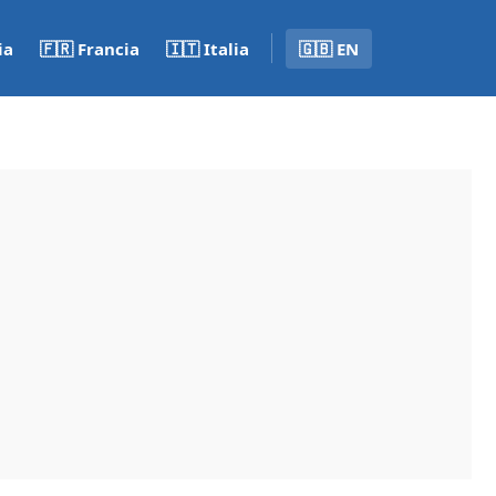
ia
🇫🇷 Francia
🇮🇹 Italia
🇬🇧 EN