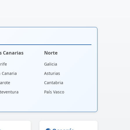
as Canarias
Norte
rife
Galicia
 Canaria
Asturias
arote
Cantabria
teventura
País Vasco