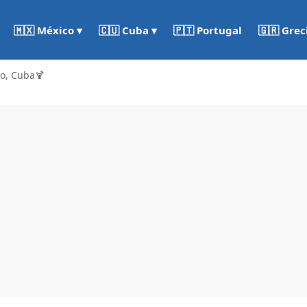
🇵🇹 Portugal
🇬🇷 Grec
🇲🇽 México ▾
🇨🇺 Cuba ▾
ío, Cuba🍹