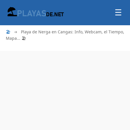
☰
🏖
➜
Playa de Nerga en Cangas: Info, Webcam, el Tiempo,
Mapa... 🏖️