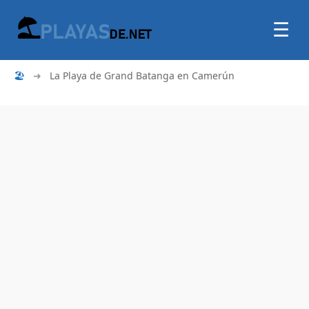
☰
🏖
➜
La Playa de Grand Batanga en Camerún