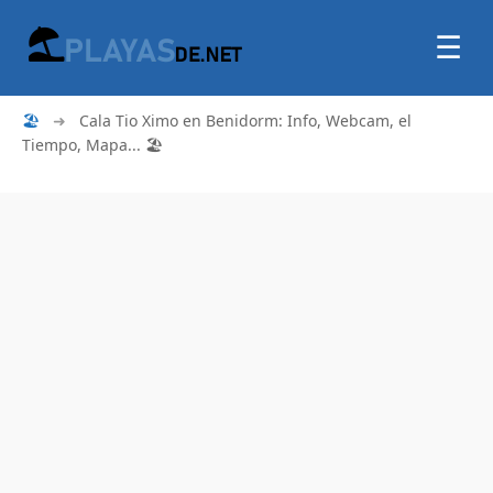
☰
🏖
➜
Cala Tio Ximo en Benidorm: Info, Webcam, el
Tiempo, Mapa... 🏖️