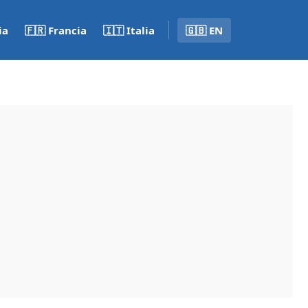
ia
🇫🇷 Francia
🇮🇹 Italia
🇬🇧 EN