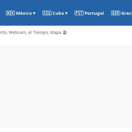
🇵🇹 Portugal
🇬🇷 Grec
🇲🇽 México ▾
🇨🇺 Cuba ▾
Info, Webcam, el Tiempo, Mapa 🏖️