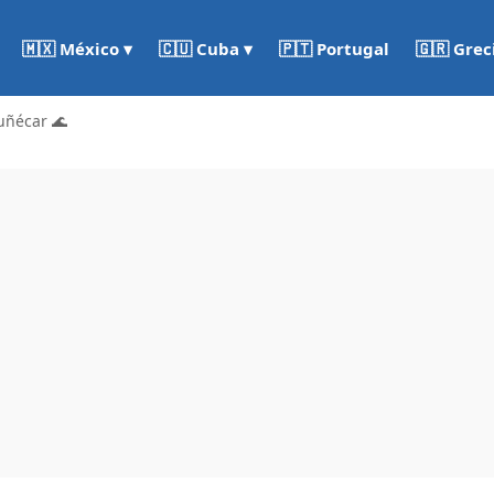
🇵🇹 Portugal
🇬🇷 Grec
🇲🇽 México ▾
🇨🇺 Cuba ▾
uñécar 🌊