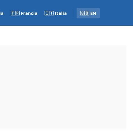
ia
🇫🇷 Francia
🇮🇹 Italia
🇬🇧 EN